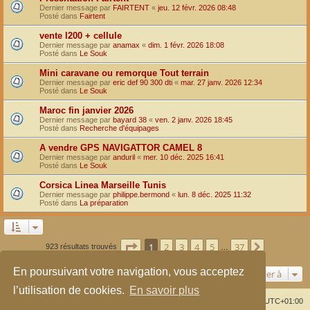
Dernier message par
FAIRTENT
«
jeu. 12 févr. 2026 08:48
Posté dans
Fairtent
vente l200 + cellule
Dernier message par
anamax
«
dim. 1 févr. 2026 18:08
Posté dans
Le Souk
Mini caravane ou remorque Tout terrain
Dernier message par
eric def 90 300 dti
«
mar. 27 janv. 2026 12:34
Posté dans
Le Souk
Maroc fin janvier 2026
Dernier message par
bayard 38
«
ven. 2 janv. 2026 18:45
Posté dans
Recherche d'équipages
A vendre GPS NAVIGATTOR CAMEL 8
Dernier message par
anduril
«
mer. 10 déc. 2025 16:41
Posté dans
Le Souk
Corsica Linea Marseille Tunis
Dernier message par
philippe.bermond
«
lun. 8 déc. 2025 11:32
Posté dans
La préparation
Page
1
sur
37
1
2
3
4
5
37
Suivante
923 résultats trouvés
…
En poursuivant votre navigation, vous acceptez
Aller à
l’utilisation de cookies.
En savoir plus
Index du forum
Supprimer les cookies
Heures au format
UTC+01:00