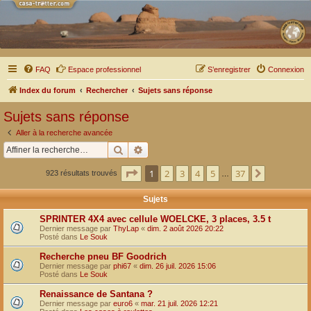
FAQ
Espace professionnel
S’enregistrer
Connexion
Index du forum
Rechercher
Sujets sans réponse
Sujets sans réponse
Aller à la recherche avancée
Rechercher
Recherche avancée
Page
1
sur
37
1
2
3
4
5
37
Suivante
923 résultats trouvés
…
Sujets
SPRINTER 4X4 avec cellule WOELCKE, 3 places, 3.5 t
Dernier message par
ThyLap
«
dim. 2 août 2026 20:22
Posté dans
Le Souk
Recherche pneu BF Goodrich
Dernier message par
phi67
«
dim. 26 juil. 2026 15:06
Posté dans
Le Souk
Renaissance de Santana ?
Dernier message par
euro6
«
mar. 21 juil. 2026 12:21