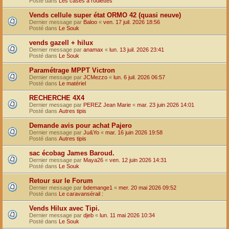
Posté dans
Les cases à roulettes
Vends cellule super état ORMO 42 (quasi neuve)
Dernier message par
Baloo
«
ven. 17 juil. 2026 18:56
Posté dans
Le Souk
vends gazell + hilux
Dernier message par
anamax
«
lun. 13 juil. 2026 23:41
Posté dans
Le Souk
Paramétrage MPPT Victron
Dernier message par
JCMezzo
«
lun. 6 juil. 2026 06:57
Posté dans
Le matériel
RECHERCHE 4X4
Dernier message par
PEREZ Jean Marie
«
mar. 23 juin 2026 14:01
Posté dans
Autres tipis
Demande avis pour achat Pajero
Dernier message par
Ju&Yo
«
mar. 16 juin 2026 19:58
Posté dans
Autres tipis
sac écobag James Baroud.
Dernier message par
Maya26
«
ven. 12 juin 2026 14:31
Posté dans
Le Souk
Retour sur le Forum
Dernier message par
bdemange1
«
mer. 20 mai 2026 09:52
Posté dans
Le caravansérail :
Vends Hilux avec Tipi.
Dernier message par
djeb
«
lun. 11 mai 2026 10:34
Posté dans
Le Souk