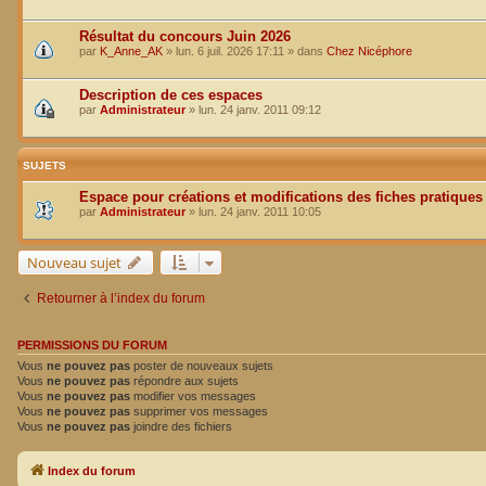
Résultat du concours Juin 2026
par
K_Anne_AK
»
lun. 6 juil. 2026 17:11
» dans
Chez Nicéphore
Description de ces espaces
par
Administrateur
»
lun. 24 janv. 2011 09:12
SUJETS
Espace pour créations et modifications des fiches pratiques
par
Administrateur
»
lun. 24 janv. 2011 10:05
Nouveau sujet
Retourner à l’index du forum
PERMISSIONS DU FORUM
Vous
ne pouvez pas
poster de nouveaux sujets
Vous
ne pouvez pas
répondre aux sujets
Vous
ne pouvez pas
modifier vos messages
Vous
ne pouvez pas
supprimer vos messages
Vous
ne pouvez pas
joindre des fichiers
Index du forum