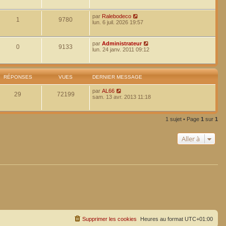
par
Ralebodeco
1
9780
lun. 6 juil. 2026 19:57
par
Administrateur
0
9133
lun. 24 janv. 2011 09:12
RÉPONSES
VUES
DERNIER MESSAGE
par
AL66
29
72199
sam. 13 avr. 2013 11:18
1 sujet • Page
1
sur
1
Aller à
Supprimer les cookies
Heures au format
UTC+01:00