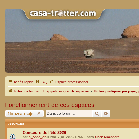
Accès rapide
FAQ
Espace professionnel
Index du forum
L'appel des grands espaces
Fiches pratiques par pays, 
Fonctionnement de ces espaces
Rechercher
Recherche avan
Nouveau sujet
ANNONCES
Concours de l'été 2026
par
K_Anne_AK
»
mar. 7 juil. 2026 12:55
» dans
Chez Nicéphore