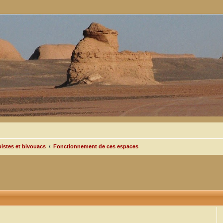
pistes et bivouacs
Fonctionnement de ces espaces
cée