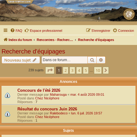
FAQ
Espace professionnel
S’enregistrer
Connexion
Index du forum
Rencontres - Recherche d'équipages
Recherche d'équipages
Recherche d'équipages
Rechercher
Recherche avancé
Nouveau sujet
Page
1
sur
10
1
2
3
4
5
10
Suivante
239 sujets
…
Annonces
Concours de l'été 2026
Dernier message par
Maharouga
«
mar. 4 août 2026 09:01
Posté dans
Chez Nicéphore
Réponses :
7
Résultat du concours Juin 2026
Dernier message par
Ralebodeco
«
lun. 6 juil. 2026 19:57
Posté dans
Chez Nicéphore
Réponses :
1
Sujets