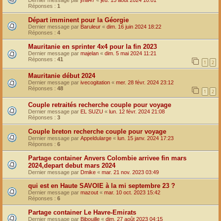
Dernier message par
jma47
«
jeu. 15 août 2024 10:01
Réponses :
1
Départ imminent pour la Géorgie
Dernier message par
Baruleur
«
dim. 16 juin 2024 18:22
Réponses :
4
Mauritanie en sprinter 4x4 pour la fin 2023
Dernier message par
majelan
«
dim. 5 mai 2024 11:21
Réponses :
41
1
2
Mauritanie début 2024
Dernier message par
ivecogitation
«
mer. 28 févr. 2024 23:12
Réponses :
48
1
2
Couple retraités recherche couple pour voyage
Dernier message par
EL SUZU
«
lun. 12 févr. 2024 21:08
Réponses :
3
Couple breton recherche couple pour voyage
Dernier message par
Appeldularge
«
lun. 15 janv. 2024 17:23
Réponses :
6
Partage container Anvers Colombie arrivee fin mars
2024,depart debut mars 2024
Dernier message par
Dmike
«
mar. 21 nov. 2023 03:49
qui est en Haute SAVOIE à la mi septembre 23 ?
Dernier message par
mazout
«
mar. 10 oct. 2023 15:42
Réponses :
6
Partage container Le Havre-Emirats
Dernier message par
Bibouille
«
dim. 27 août 2023 04:15