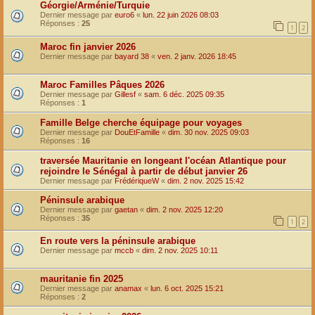
Géorgie/Arménie/Turquie
Dernier message par
euro6
«
lun. 22 juin 2026 08:03
Réponses :
25
1
2
Maroc fin janvier 2026
Dernier message par
bayard 38
«
ven. 2 janv. 2026 18:45
Maroc Familles Pâques 2026
Dernier message par
Gillesf
«
sam. 6 déc. 2025 09:35
Réponses :
1
Famille Belge cherche équipage pour voyages
Dernier message par
DouEtFamille
«
dim. 30 nov. 2025 09:03
Réponses :
16
traversée Mauritanie en longeant l'océan Atlantique pour
rejoindre le Sénégal à partir de début janvier 26
Dernier message par
FrédériqueW
«
dim. 2 nov. 2025 15:42
Péninsule arabique
Dernier message par
gaetan
«
dim. 2 nov. 2025 12:20
Réponses :
35
1
2
En route vers la péninsule arabique
Dernier message par
mccb
«
dim. 2 nov. 2025 10:11
mauritanie fin 2025
Dernier message par
anamax
«
lun. 6 oct. 2025 15:21
Réponses :
2