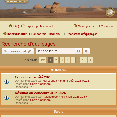
FAQ
Espace professionnel
S’enregistrer
Connexion
Index du forum
Rencontres - Recherche d'équipages
Recherche d'équipages
Recherche d'équipages
Rechercher
Recherche avancé
Nouveau sujet
Page
1
sur
10
1
2
3
4
5
10
Suivante
239 sujets
…
Annonces
Concours de l'été 2026
Dernier message par
Maharouga
«
mar. 4 août 2026 09:01
Posté dans
Chez Nicéphore
Réponses :
7
Résultat du concours Juin 2026
Dernier message par
Ralebodeco
«
lun. 6 juil. 2026 19:57
Posté dans
Chez Nicéphore
Réponses :
1
Sujets