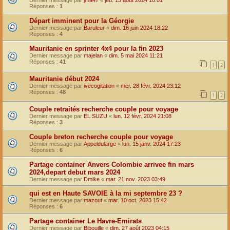
Dernier message par
jma47
«
jeu. 15 août 2024 10:01
Réponses :
1
Départ imminent pour la Géorgie
Dernier message par
Baruleur
«
dim. 16 juin 2024 18:22
Réponses :
4
Mauritanie en sprinter 4x4 pour la fin 2023
Dernier message par
majelan
«
dim. 5 mai 2024 11:21
Réponses :
41
1
2
Mauritanie début 2024
Dernier message par
ivecogitation
«
mer. 28 févr. 2024 23:12
Réponses :
48
1
2
Couple retraités recherche couple pour voyage
Dernier message par
EL SUZU
«
lun. 12 févr. 2024 21:08
Réponses :
3
Couple breton recherche couple pour voyage
Dernier message par
Appeldularge
«
lun. 15 janv. 2024 17:23
Réponses :
6
Partage container Anvers Colombie arrivee fin mars
2024,depart debut mars 2024
Dernier message par
Dmike
«
mar. 21 nov. 2023 03:49
qui est en Haute SAVOIE à la mi septembre 23 ?
Dernier message par
mazout
«
mar. 10 oct. 2023 15:42
Réponses :
6
Partage container Le Havre-Emirats
Dernier message par
Bibouille
«
dim. 27 août 2023 04:15