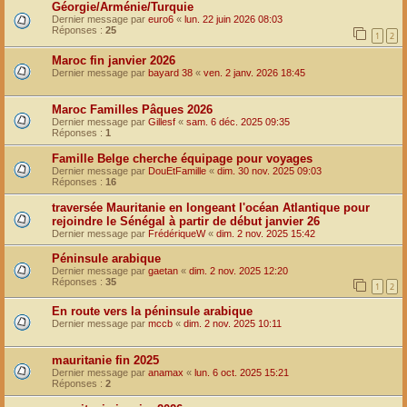
Géorgie/Arménie/Turquie
Dernier message par
euro6
«
lun. 22 juin 2026 08:03
Réponses :
25
1
2
Maroc fin janvier 2026
Dernier message par
bayard 38
«
ven. 2 janv. 2026 18:45
Maroc Familles Pâques 2026
Dernier message par
Gillesf
«
sam. 6 déc. 2025 09:35
Réponses :
1
Famille Belge cherche équipage pour voyages
Dernier message par
DouEtFamille
«
dim. 30 nov. 2025 09:03
Réponses :
16
traversée Mauritanie en longeant l'océan Atlantique pour
rejoindre le Sénégal à partir de début janvier 26
Dernier message par
FrédériqueW
«
dim. 2 nov. 2025 15:42
Péninsule arabique
Dernier message par
gaetan
«
dim. 2 nov. 2025 12:20
Réponses :
35
1
2
En route vers la péninsule arabique
Dernier message par
mccb
«
dim. 2 nov. 2025 10:11
mauritanie fin 2025
Dernier message par
anamax
«
lun. 6 oct. 2025 15:21
Réponses :
2