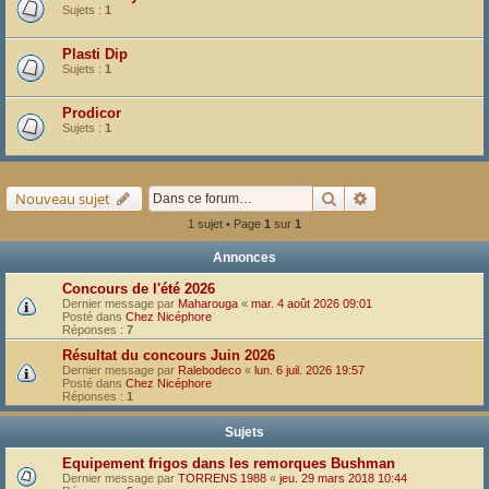
Sujets :
1
Plasti Dip
Sujets :
1
Prodicor
Sujets :
1
Rechercher
Recherche avancé
Nouveau sujet
1 sujet • Page
1
sur
1
Annonces
Concours de l'été 2026
Dernier message par
Maharouga
«
mar. 4 août 2026 09:01
Posté dans
Chez Nicéphore
Réponses :
7
Résultat du concours Juin 2026
Dernier message par
Ralebodeco
«
lun. 6 juil. 2026 19:57
Posté dans
Chez Nicéphore
Réponses :
1
Sujets
Equipement frigos dans les remorques Bushman
Dernier message par
TORRENS 1988
«
jeu. 29 mars 2018 10:44