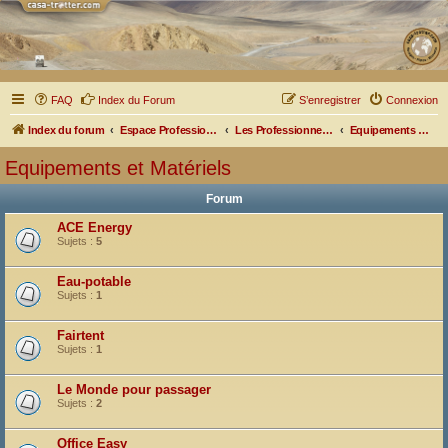
FAQ
Index du Forum
S’enregistrer
Connexion
Index du forum
Espace Professionnel
Les Professionnels nous parlent
Equipements et Matériels
Equipements et Matériels
Forum
ACE Energy
Sujets :
5
Eau-potable
Sujets :
1
Fairtent
Sujets :
1
Le Monde pour passager
Sujets :
2
Office Easy