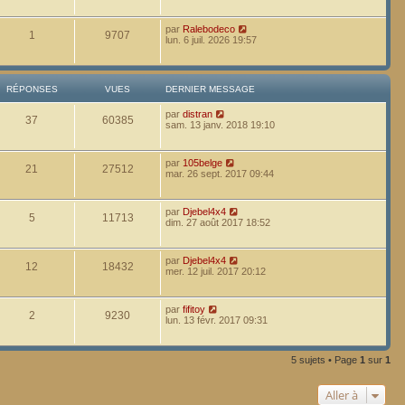
par
Ralebodeco
1
9707
lun. 6 juil. 2026 19:57
RÉPONSES
VUES
DERNIER MESSAGE
par
distran
37
60385
sam. 13 janv. 2018 19:10
par
105belge
21
27512
mar. 26 sept. 2017 09:44
par
Djebel4x4
5
11713
dim. 27 août 2017 18:52
par
Djebel4x4
12
18432
mer. 12 juil. 2017 20:12
par
fifitoy
2
9230
lun. 13 févr. 2017 09:31
5 sujets • Page
1
sur
1
Aller à