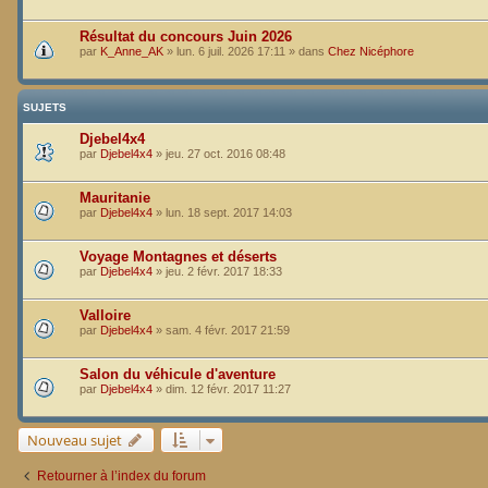
Résultat du concours Juin 2026
par
K_Anne_AK
»
lun. 6 juil. 2026 17:11
» dans
Chez Nicéphore
SUJETS
Djebel4x4
par
Djebel4x4
»
jeu. 27 oct. 2016 08:48
Mauritanie
par
Djebel4x4
»
lun. 18 sept. 2017 14:03
Voyage Montagnes et déserts
par
Djebel4x4
»
jeu. 2 févr. 2017 18:33
Valloire
par
Djebel4x4
»
sam. 4 févr. 2017 21:59
Salon du véhicule d'aventure
par
Djebel4x4
»
dim. 12 févr. 2017 11:27
Nouveau sujet
Retourner à l’index du forum