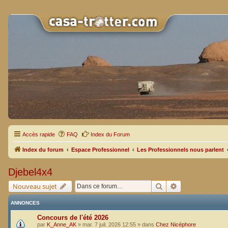
Accès rapide
FAQ
Index du Forum
Index du forum
Espace Professionnel
Les Professionnels nous parlent
Djebel4x4
Rechercher
Recherche avan
Nouveau sujet
ANNONCES
Concours de l'été 2026
par
K_Anne_AK
»
mar. 7 juil. 2026 12:55
» dans
Chez Nicéphore