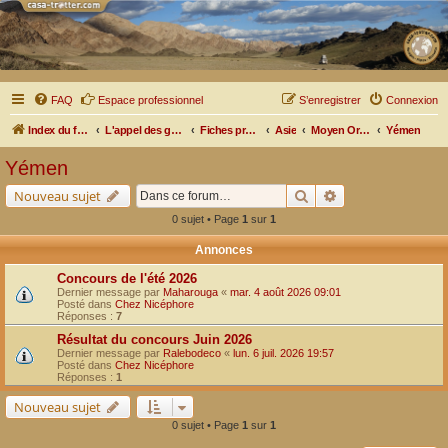
FAQ
Espace professionnel
S’enregistrer
Connexion
Index du forum
L'appel des grands espaces
Fiches pratiques par pays, pistes et bivouacs
Asie
Moyen Orient
Yémen
Yémen
Rechercher
Recherche avancé
Nouveau sujet
0 sujet • Page
1
sur
1
Annonces
Concours de l'été 2026
Dernier message par
Maharouga
«
mar. 4 août 2026 09:01
Posté dans
Chez Nicéphore
Réponses :
7
Résultat du concours Juin 2026
Dernier message par
Ralebodeco
«
lun. 6 juil. 2026 19:57
Posté dans
Chez Nicéphore
Réponses :
1
Nouveau sujet
0 sujet • Page
1
sur
1