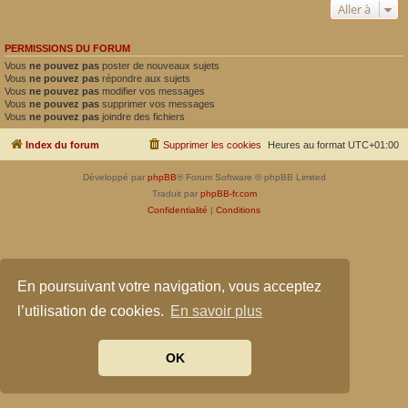
Aller à
PERMISSIONS DU FORUM
Vous
ne pouvez pas
poster de nouveaux sujets
Vous
ne pouvez pas
répondre aux sujets
Vous
ne pouvez pas
modifier vos messages
Vous
ne pouvez pas
supprimer vos messages
Vous
ne pouvez pas
joindre des fichiers
Index du forum
Supprimer les cookies
Heures au format
UTC+01:00
Développé par
phpBB
® Forum Software © phpBB Limited
Traduit par
phpBB-fr.com
Confidentialité
|
Conditions
En poursuivant votre navigation, vous acceptez
l’utilisation de cookies.
En savoir plus
OK