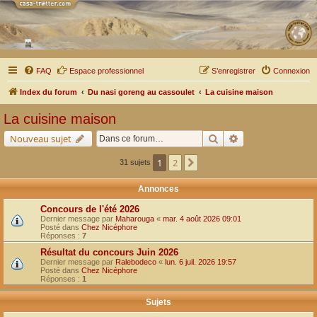
FAQ
Espace professionnel
S’enregistrer
Connexion
Index du forum
Du nasi goreng au cassoulet
La cuisine maison
La cuisine maison
Rechercher
Recherche avancé
Nouveau sujet
1
2
Suivante
31 sujets
Annonces
Concours de l'été 2026
Dernier message par
Maharouga
«
mar. 4 août 2026 09:01
Posté dans
Chez Nicéphore
Réponses :
7
Résultat du concours Juin 2026
Dernier message par
Ralebodeco
«
lun. 6 juil. 2026 19:57
Posté dans
Chez Nicéphore
Réponses :
1
Sujets