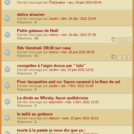
Dernier message par
TheQuaker
«
jeu. 19 juin 2014 09:44
delice alsacien
Dernier message par
Jaclim
«
dim. 18 déc. 2011 15:44
Réponses :
6
Petits gateaux de Noël
Dernier message par
mistra
«
ven. 16 déc. 2011 07:35
Réponses :
66
1
2
3
Rdv Vendredi 19h30 sur casa
Dernier message par
mistra
«
mer. 29 juin 2011 08:30
Réponses :
61
1
2
3
courgettes à l'aigre douce par " lolo"
Dernier message par
Jaclim
«
jeu. 23 juin 2011 12:22
Réponses :
9
Pour Jacqueline and co: Sauce caramel à la fleur de sel
Dernier message par
Jaclim
«
lun. 7 févr. 2011 21:06
Réponses :
5
La dinde au Whisky, façon québécoise
Dernier message par
weymard
«
mar. 1 févr. 2011 13:22
Réponses :
5
le taillé au grebons
Dernier message par
dakure
«
sam. 15 janv. 2011 16:13
Réponses :
2
tourte à la patate je vous dis que ça :