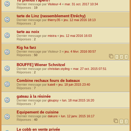
Tu prends l'apero?
Dernier message par
Visiteur-4
«
mar. 31 oct. 2017 10:34
Réponses :
19
tarte de Linz (rassemblement Etréchy)
Dernier message par
thierry35
«
jeu. 12 mai 2016 18:13
Réponses :
2
tarte au noix
Dernier message par
mistra
«
jeu. 12 mai 2016 16:03
Réponses :
2
Kig ha farz
Dernier message par
Visiteur-3
«
jeu. 4 févr. 2016 00:57
Réponses :
50
1
2
3
BOUFFE] Wiener Schnitzel
Dernier message par
christian.styling
«
mar. 27 oct. 2015 07:51
Réponses :
2
Combine rechaux fours de bateaux
Dernier message par
katell
«
jeu. 18 juin 2015 23:40
Réponses :
7
gateau à la résinée
Dernier message par
gloupsy
«
lun. 18 mai 2015 16:20
Réponses :
7
Equipement de cuisine
Dernier message par
dakure
«
lun. 12 janv. 2015 16:17
Réponses :
40
1
2
Le cobb en vente privée