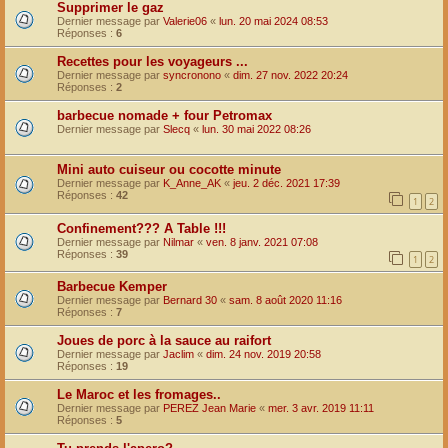
Supprimer le gaz
Dernier message par
Valerie06
«
lun. 20 mai 2024 08:53
Réponses :
6
Recettes pour les voyageurs ...
Dernier message par
syncronono
«
dim. 27 nov. 2022 20:24
Réponses :
2
barbecue nomade + four Petromax
Dernier message par
Slecq
«
lun. 30 mai 2022 08:26
Mini auto cuiseur ou cocotte minute
Dernier message par
K_Anne_AK
«
jeu. 2 déc. 2021 17:39
Réponses :
42
1
2
Confinement??? A Table !!!
Dernier message par
Nilmar
«
ven. 8 janv. 2021 07:08
Réponses :
39
1
2
Barbecue Kemper
Dernier message par
Bernard 30
«
sam. 8 août 2020 11:16
Réponses :
7
Joues de porc à la sauce au raifort
Dernier message par
Jaclim
«
dim. 24 nov. 2019 20:58
Réponses :
19
Le Maroc et les fromages..
Dernier message par
PEREZ Jean Marie
«
mer. 3 avr. 2019 11:11
Réponses :
5