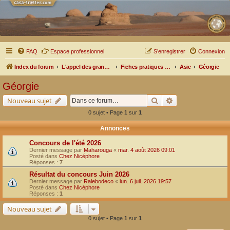
FAQ
Espace professionnel
S’enregistrer
Connexion
Index du forum
L'appel des grands espaces
Fiches pratiques par pays, pistes et bivouacs
Asie
Géorgie
Géorgie
Rechercher
Recherche avancé
Nouveau sujet
0 sujet • Page
1
sur
1
Annonces
Concours de l'été 2026
Dernier message par
Maharouga
«
mar. 4 août 2026 09:01
Posté dans
Chez Nicéphore
Réponses :
7
Résultat du concours Juin 2026
Dernier message par
Ralebodeco
«
lun. 6 juil. 2026 19:57
Posté dans
Chez Nicéphore
Réponses :
1
Nouveau sujet
0 sujet • Page
1
sur
1