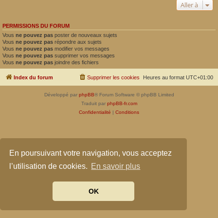
Aller à
PERMISSIONS DU FORUM
Vous
ne pouvez pas
poster de nouveaux sujets
Vous
ne pouvez pas
répondre aux sujets
Vous
ne pouvez pas
modifier vos messages
Vous
ne pouvez pas
supprimer vos messages
Vous
ne pouvez pas
joindre des fichiers
Index du forum
Supprimer les cookies
Heures au format
UTC+01:00
Développé par
phpBB
® Forum Software © phpBB Limited
Traduit par
phpBB-fr.com
Confidentialité
|
Conditions
En poursuivant votre navigation, vous acceptez
l’utilisation de cookies.
En savoir plus
OK