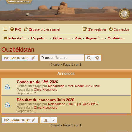
FAQ
Espace professionnel
S’enregistrer
Connexion
Index du forum
L'appel des grands espaces
Fiches pratiques par pays, pistes et bivouacs
Asie
Pays en "Stan"
Ouzbékistan
Ouzbékistan
Rechercher
Recherche avancé
Nouveau sujet
0 sujet • Page
1
sur
1
Annonces
Concours de l'été 2026
Dernier message par
Maharouga
«
mar. 4 août 2026 09:01
Posté dans
Chez Nicéphore
Réponses :
7
Résultat du concours Juin 2026
Dernier message par
Ralebodeco
«
lun. 6 juil. 2026 19:57
Posté dans
Chez Nicéphore
Réponses :
1
Nouveau sujet
0 sujet • Page
1
sur
1