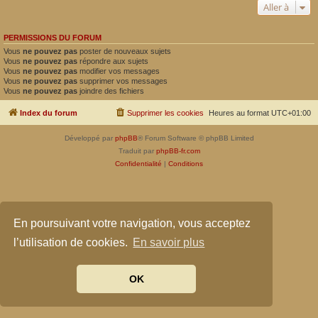
Aller à
PERMISSIONS DU FORUM
Vous
ne pouvez pas
poster de nouveaux sujets
Vous
ne pouvez pas
répondre aux sujets
Vous
ne pouvez pas
modifier vos messages
Vous
ne pouvez pas
supprimer vos messages
Vous
ne pouvez pas
joindre des fichiers
Index du forum
Supprimer les cookies
Heures au format
UTC+01:00
Développé par
phpBB
® Forum Software © phpBB Limited
Traduit par
phpBB-fr.com
Confidentialité
|
Conditions
En poursuivant votre navigation, vous acceptez
l’utilisation de cookies.
En savoir plus
OK