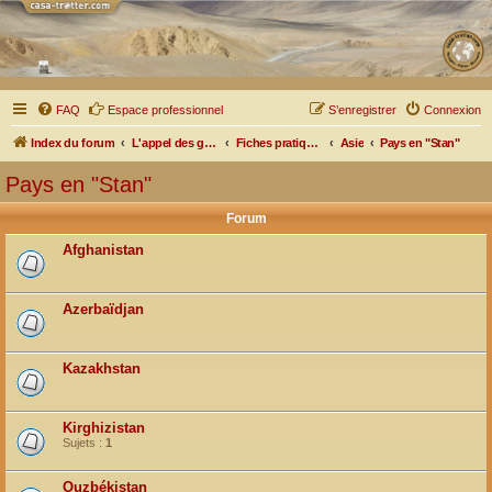
FAQ
Espace professionnel
S’enregistrer
Connexion
Index du forum
L'appel des grands espaces
Fiches pratiques par pays, pistes et bivouacs
Asie
Pays en "Stan"
Pays en "Stan"
Forum
Afghanistan
Azerbaïdjan
Kazakhstan
Kirghizistan
Sujets :
1
Ouzbékistan