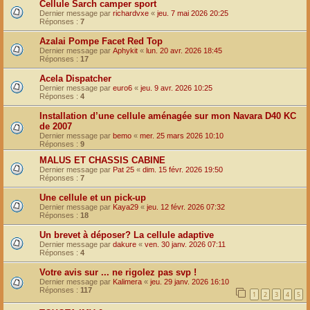
Cellule Sarch camper sport
Dernier message par
richardvxe
«
jeu. 7 mai 2026 20:25
Réponses :
7
Azalai Pompe Facet Red Top
Dernier message par
Aphykit
«
lun. 20 avr. 2026 18:45
Réponses :
17
Acela Dispatcher
Dernier message par
euro6
«
jeu. 9 avr. 2026 10:25
Réponses :
4
Installation d’une cellule aménagée sur mon Navara D40 KC
de 2007
Dernier message par
bemo
«
mer. 25 mars 2026 10:10
Réponses :
9
MALUS ET CHASSIS CABINE
Dernier message par
Pat 25
«
dim. 15 févr. 2026 19:50
Réponses :
7
Une cellule et un pick-up
Dernier message par
Kaya29
«
jeu. 12 févr. 2026 07:32
Réponses :
18
Un brevet à déposer? La cellule adaptive
Dernier message par
dakure
«
ven. 30 janv. 2026 07:11
Réponses :
4
Votre avis sur ... ne rigolez pas svp !
Dernier message par
Kalimera
«
jeu. 29 janv. 2026 16:10
Réponses :
117
1
2
3
4
5