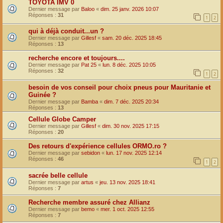
TOYOTA IMV 0
Dernier message par
Baloo
«
dim. 25 janv. 2026 10:07
Réponses :
31
1
2
qui à déjà conduit...un ?
Dernier message par
Gillesf
«
sam. 20 déc. 2025 18:45
Réponses :
13
recherche encore et toujours....
Dernier message par
Pat 25
«
lun. 8 déc. 2025 10:05
Réponses :
32
1
2
besoin de vos conseil pour choix pneus pour Mauritanie et
Guinée ?
Dernier message par
Bamba
«
dim. 7 déc. 2025 20:34
Réponses :
13
Cellule Globe Camper
Dernier message par
Gillesf
«
dim. 30 nov. 2025 17:15
Réponses :
20
Des retours d'expérience cellules ORMO.ro ?
Dernier message par
sebidon
«
lun. 17 nov. 2025 12:14
Réponses :
46
1
2
sacrée belle cellule
Dernier message par
artus
«
jeu. 13 nov. 2025 18:41
Réponses :
7
Recherche membre assuré chez Allianz
Dernier message par
bemo
«
mer. 1 oct. 2025 12:55
Réponses :
7