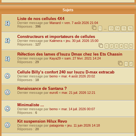
Sujets
Liste de nos cellules 4X4
Dernier message par
Manard
«
ven. 7 août 2026 21:04
Réponses :
396
1
13
14
15
16
…
Constructeurs et importateurs de cellules
Dernier message par
Kalimera
«
jeu. 30 juil. 2026 15:00
Réponses :
127
1
2
3
4
5
6
Réfection des lames d'Isuzu Dmax chez les Ets Chassin
Dernier message par
Kaya29
«
sam. 27 févr. 2021 14:24
Réponses :
29
1
2
Cellule Billy’s confort 240 sur Isuzu D-max extracab
Dernier message par
bemo
«
mar. 4 août 2026 20:02
Réponses :
18
Renaissance de Santana ?
Dernier message par
euro6
«
mar. 21 juil. 2026 12:21
Minimaliste ...
Dernier message par
bemo
«
mar. 14 juil. 2026 00:07
Réponses :
6
Kit suspension Hilux Revo
Dernier message par
patagonia
«
jeu. 11 juin 2026 14:18
Réponses :
20