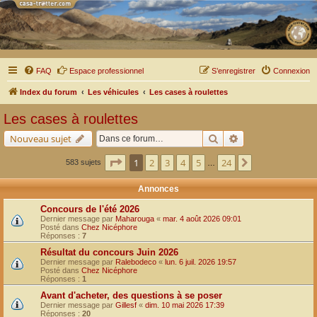
FAQ
Espace professionnel
S’enregistrer
Connexion
Index du forum
Les véhicules
Les cases à roulettes
Les cases à roulettes
Rechercher
Recherche avancé
Nouveau sujet
Page
1
sur
24
1
2
3
4
5
24
Suivante
583 sujets
…
Annonces
Concours de l'été 2026
Dernier message par
Maharouga
«
mar. 4 août 2026 09:01
Posté dans
Chez Nicéphore
Réponses :
7
Résultat du concours Juin 2026
Dernier message par
Ralebodeco
«
lun. 6 juil. 2026 19:57
Posté dans
Chez Nicéphore
Réponses :
1
Avant d'acheter, des questions à se poser
Dernier message par
Gillesf
«
dim. 10 mai 2026 17:39
Réponses :
20