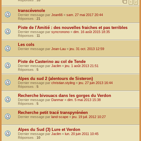
Réponses :
33
1
2
transcévenole
Dernier message par
Jean66
«
sam. 27 mai 2017 20:44
Réponses :
21
Piste de l'Amitié : des nouvelles fraiches et pas terribles
Dernier message par
syncronono
«
dim. 16 août 2015 18:35
Réponses :
11
Les cols
Dernier message par
Jean-Lau
«
jeu. 31 oct. 2013 12:59
Piste de Casterino au col de Tende
Dernier message par
Jaclim
«
jeu. 1 août 2013 21:51
Réponses :
5
Alpes du sud 2 (alentours de Sisteron)
Dernier message par
christian.styling
«
jeu. 27 juin 2013 16:44
Réponses :
5
Recherche bivouacs dans les gorges du Verdon
Dernier message par
Danmar
«
dim. 5 mai 2013 15:38
Réponses :
5
Recherche petit tracé transpyrénéen
Dernier message par
land-scape
«
jeu. 19 juil. 2012 10:27
Alpes du Sud (3) Lure et Verdon
Dernier message par
Jaclim
«
lun. 20 juin 2011 10:45
Réponses :
10