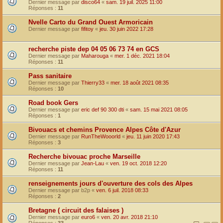
Dernier message par
disco64
«
sam. 19 juil. 2025 11:00
Réponses :
11
Nvelle Carto du Grand Ouest Armoricain
Dernier message par
fifitoy
«
jeu. 30 juin 2022 17:28
recherche piste dep 04 05 06 73 74 en GCS
Dernier message par
Maharouga
«
mer. 1 déc. 2021 18:04
Réponses :
11
Pass sanitaire
Dernier message par
Thierry33
«
mer. 18 août 2021 08:35
Réponses :
10
Road book Gers
Dernier message par
eric def 90 300 dti
«
sam. 15 mai 2021 08:05
Réponses :
1
Bivouacs et chemins Provence Alpes Côte d'Azur
Dernier message par
RunTheWooorld
«
jeu. 11 juin 2020 17:43
Réponses :
3
Recherche bivouac proche Marseille
Dernier message par
Jean-Lau
«
ven. 19 oct. 2018 12:20
Réponses :
11
renseignements jours d'ouverture des cols des Alpes
Dernier message par
b2p
«
ven. 6 juil. 2018 08:33
Réponses :
2
Bretagne ( circuit des falaises )
Dernier message par
euro6
«
ven. 20 avr. 2018 21:10