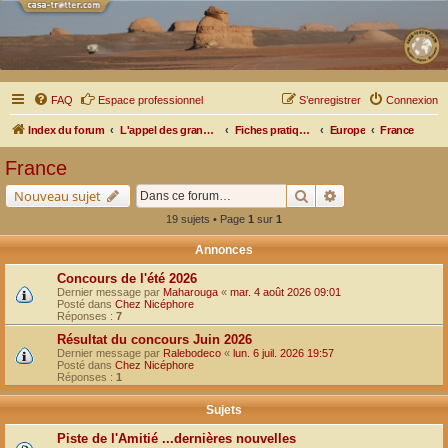
FAQ
Espace professionnel
S’enregistrer
Connexion
Index du forum
L'appel des grands espaces
Fiches pratiques par pays, pistes et bivouacs
Europe
France
France
Rechercher
Recherche avancé
Nouveau sujet
19 sujets • Page
1
sur
1
Annonces
Concours de l'été 2026
Dernier message par
Maharouga
«
mar. 4 août 2026 09:01
Posté dans
Chez Nicéphore
Réponses :
7
Résultat du concours Juin 2026
Dernier message par
Ralebodeco
«
lun. 6 juil. 2026 19:57
Posté dans
Chez Nicéphore
Réponses :
1
Sujets
Piste de l'Amitié ...dernières nouvelles