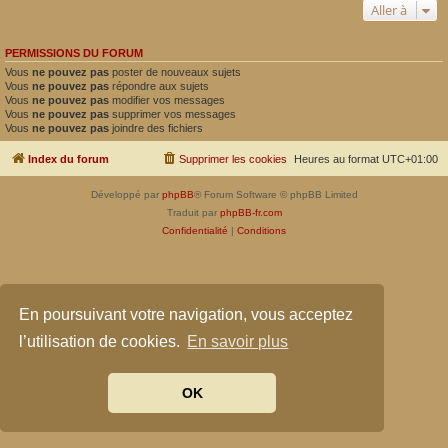
Aller à
PERMISSIONS DU FORUM
Vous
ne pouvez pas
poster de nouveaux sujets
Vous
ne pouvez pas
répondre aux sujets
Vous
ne pouvez pas
modifier vos messages
Vous
ne pouvez pas
supprimer vos messages
Vous
ne pouvez pas
joindre des fichiers
Index du forum
Supprimer les cookies
Heures au format
UTC+01:00
Développé par
phpBB
® Forum Software © phpBB Limited
Traduit par
phpBB-fr.com
Confidentialité
|
Conditions
En poursuivant votre navigation, vous acceptez
l’utilisation de cookies.
En savoir plus
OK