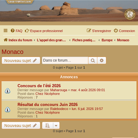
FAQ
Espace professionnel
S’enregistrer
Connexion
Index du forum
L'appel des grands espaces
Fiches pratiques par pays, pistes et bivouacs
Europe
Monaco
Monaco
Rechercher
Recherche avancé
Nouveau sujet
0 sujet • Page
1
sur
1
Annonces
Concours de l'été 2026
Dernier message par
Maharouga
«
mar. 4 août 2026 09:01
Posté dans
Chez Nicéphore
Réponses :
7
Résultat du concours Juin 2026
Dernier message par
Ralebodeco
«
lun. 6 juil. 2026 19:57
Posté dans
Chez Nicéphore
Réponses :
1
Nouveau sujet
0 sujet • Page
1
sur
1