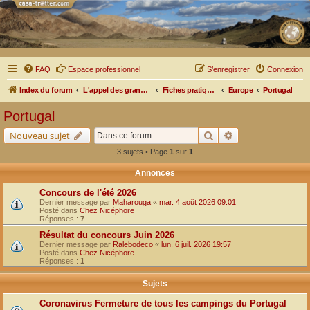
FAQ
Espace professionnel
S’enregistrer
Connexion
Index du forum
L'appel des grands espaces
Fiches pratiques par pays, pistes et bivouacs
Europe
Portugal
Portugal
Rechercher
Recherche avancé
Nouveau sujet
3 sujets • Page
1
sur
1
Annonces
Concours de l'été 2026
Dernier message par
Maharouga
«
mar. 4 août 2026 09:01
Posté dans
Chez Nicéphore
Réponses :
7
Résultat du concours Juin 2026
Dernier message par
Ralebodeco
«
lun. 6 juil. 2026 19:57
Posté dans
Chez Nicéphore
Réponses :
1
Sujets
Coronavirus Fermeture de tous les campings du Portugal